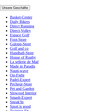
Unsere Geschäfte
Basket-Center
Daily Bikers
Direct Running
Direct-Volley
Espace Golf
Foot-Store
Galopp-Store
Golf and co
Handball-Store
House of Rugby
La sellerie de Maé
Made in Paradis
Nauti-wave
On-Fight
Padel-Expert
Pecheur-Store
Pet and Garden
Slowood Interior
Smash-Expert
Sneak'In
Sport is good
Training-Fit