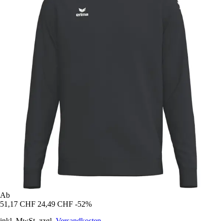
Ab
51,17 CHF
24,49 CHF
-52%
inkl. MwSt. zzgl.
Versandkosten