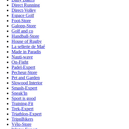
Direct Running
Direct-Volley
Espace Golf
Foot-Store
Galopp-Store
Golf and co
Handball-Store
House of Rugby
La sellerie de Maé
Made in Paradis
Nauti-wave
On-Fight
Padel-Expert
Pecheur-Store
Pet and Garden
Slowood Interior
Smash-Expert
Sneak'In
Sport is good
Training-Fit
Trek-Expert
Triathlon-Expert
TripnBikers
Vélo-Store