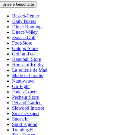
Unsere Geschäfte
Basket-Center
Daily Bikers
Direct Running
Direct-Volley
Espace Golf
Foot-Store
Galopp-Store
Golf and co
Handball-Store
House of Rugby
La sellerie de Maé
Made in Paradis
Nauti-wave
On-Fight
Padel-Expert
Pecheur-Store
Pet and Garden
Slowood Interior
Smash-Expert
Sneak'In
Sport is good
Training-Fit