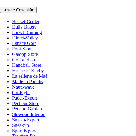
Unsere Geschäfte
Basket-Center
Daily Bikers
Direct Running
Direct-Volley
Espace Golf
Foot-Store
Galopp-Store
Golf and co
Handball-Store
House of Rugby
La sellerie de Maé
Made in Paradis
Nauti-wave
On-Fight
Padel-Expert
Pecheur-Store
Pet and Garden
Slowood Interior
Smash-Expert
Sneak'In
Sport is good