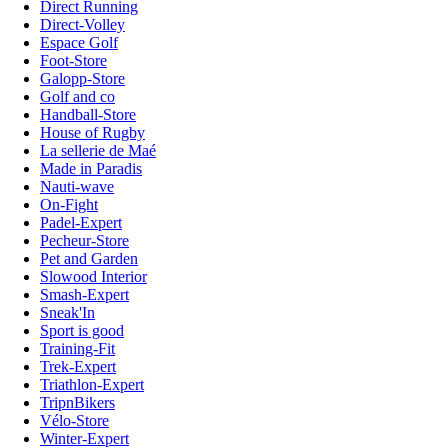
Direct Running
Direct-Volley
Espace Golf
Foot-Store
Galopp-Store
Golf and co
Handball-Store
House of Rugby
La sellerie de Maé
Made in Paradis
Nauti-wave
On-Fight
Padel-Expert
Pecheur-Store
Pet and Garden
Slowood Interior
Smash-Expert
Sneak'In
Sport is good
Training-Fit
Trek-Expert
Triathlon-Expert
TripnBikers
Vélo-Store
Winter-Expert