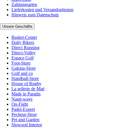
Zahlungsarten
Lieferkosten und Versandoptionen
Hinweis zum Datenschutz
Unsere Geschäfte
Basket-Center
Daily Bikers
Direct Running
Direct-Volley
Espace Golf
Foot-Store
Galopp-Store
Golf and co
Handball-Store
House of Rugby
La sellerie de Maé
Made in Paradis
Nauti-wave
On-Fight
Padel-Expert
Pecheur-Store
Pet and Garden
Slowood Interior