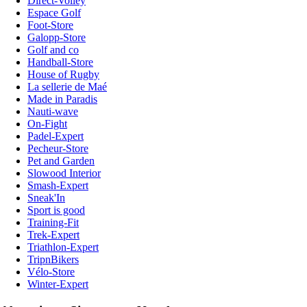
Direct-Volley
Espace Golf
Foot-Store
Galopp-Store
Golf and co
Handball-Store
House of Rugby
La sellerie de Maé
Made in Paradis
Nauti-wave
On-Fight
Padel-Expert
Pecheur-Store
Pet and Garden
Slowood Interior
Smash-Expert
Sneak'In
Sport is good
Training-Fit
Trek-Expert
Triathlon-Expert
TripnBikers
Vélo-Store
Winter-Expert