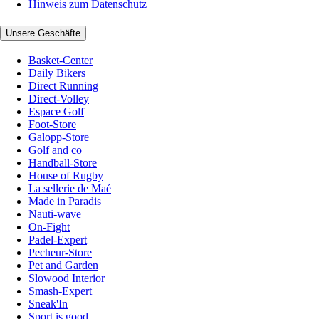
Hinweis zum Datenschutz
Unsere Geschäfte
Basket-Center
Daily Bikers
Direct Running
Direct-Volley
Espace Golf
Foot-Store
Galopp-Store
Golf and co
Handball-Store
House of Rugby
La sellerie de Maé
Made in Paradis
Nauti-wave
On-Fight
Padel-Expert
Pecheur-Store
Pet and Garden
Slowood Interior
Smash-Expert
Sneak'In
Sport is good