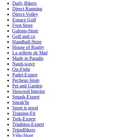
Daily Bikers
Direct Running
Direct-Volley
Espace Golf
Foot-Store
Galopp-Store
Golf and co
Handball-Store
House of Rugby
La sellerie de Maé
Made in Paradis
Nauti-wave
On-Fight
Padel-Expert
Pecheur-Store
Pet and Garden
Slowood Interior
Smash-Expert
Sneak'In
Sport is good
Training-Fit
Trek-Expert
Triathlon-Expert
TripnBikers
Vélo-Store