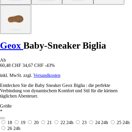
Geox
Baby-Sneaker Biglia
Ab
60,48 CHF
34,67 CHF
-43%
inkl. MwSt. zzgl.
Versandkosten
Entdecken Sie die Baby Sneaker Geox Biglia : die perfekte
Verbindung von dynamischem Komfort und Stil für die kleinen
täglichen Abenteuer.
Größe
*
18
19
20
21
22
24h
23
24
24h
25
24h
26
24h