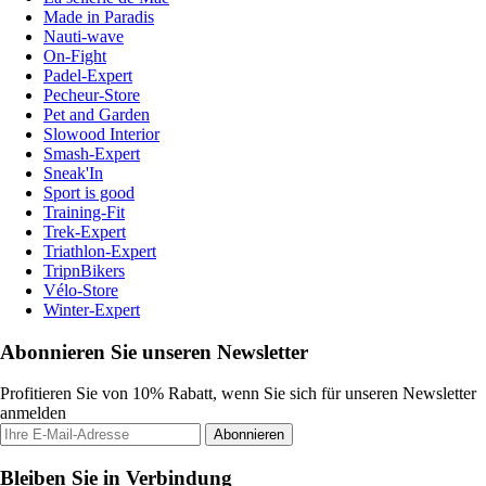
Made in Paradis
Nauti-wave
On-Fight
Padel-Expert
Pecheur-Store
Pet and Garden
Slowood Interior
Smash-Expert
Sneak'In
Sport is good
Training-Fit
Trek-Expert
Triathlon-Expert
TripnBikers
Vélo-Store
Winter-Expert
Abonnieren Sie unseren Newsletter
Profitieren Sie von 10% Rabatt, wenn Sie sich für unseren Newsletter
anmelden
Abonnieren
Bleiben Sie in Verbindung