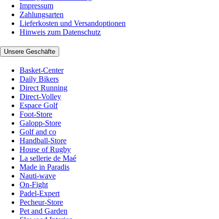
Impressum
Zahlungsarten
Lieferkosten und Versandoptionen
Hinweis zum Datenschutz
Unsere Geschäfte
Basket-Center
Daily Bikers
Direct Running
Direct-Volley
Espace Golf
Foot-Store
Galopp-Store
Golf and co
Handball-Store
House of Rugby
La sellerie de Maé
Made in Paradis
Nauti-wave
On-Fight
Padel-Expert
Pecheur-Store
Pet and Garden