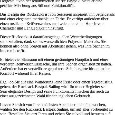
Hergestellt von der renommierten Marke Eastpak, bietet er eine
perfekte Mischung aus Stil und Funktionalität.
Das Design des Rucksacks ist von Seereisen inspiriert, mit Segeldetails
und einer eleganten marineblauen Farbe. Er verfügt außerdem über
einen rustikalen Reißverschluss aus Leder, der einen Hauch von
Charakter und Langlebigkeit hinzufügt.
Dieser Rucksack ist darauf ausgelegt, allen Wetterbedingungen
standzuhalten, dank seines wasserdichten Polyester-Materials. Sie
können also ohne Sorgen auf Abenteuer gehen, was Ihre Sachen im
Inneren betrifft.
Er bietet viel Stauraum mit einem geräumigen Hauptfach und einer
vorderen Reißverschlusstasche, um Ihre Sachen organisiert zu halten.
Außerdem hat er verstellbare gepolsterte Schultergurte für optimalen
Komfort während Ihrer Reisen.
Egal, ob Sie auf eine Wanderung, eine Reise oder einen Tagesausflug
gehen, der Rucksack Eastpak Sailing wird Ihr treuer Begleiter sein.
Sein elegantes Design und seine Funktionalität machen ihn auch zu
einer ausgezeichneten Wahl für den täglichen Gebrauch.
Lassen Sie sich von Ihrem nächsten Abenteuer nicht überraschen,
wählen Sie den Rucksack Eastpak Sailing, um auf alles vorbereitet zu
sein. Bestellen Sie jetzt Ihren und gehen Sie stilvoll und bequem auf