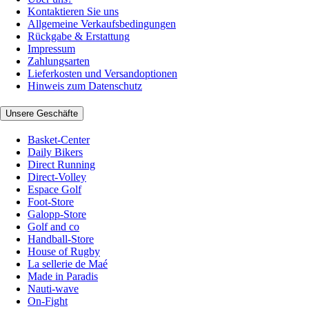
Kontaktieren Sie uns
Allgemeine Verkaufsbedingungen
Rückgabe & Erstattung
Impressum
Zahlungsarten
Lieferkosten und Versandoptionen
Hinweis zum Datenschutz
Unsere Geschäfte
Basket-Center
Daily Bikers
Direct Running
Direct-Volley
Espace Golf
Foot-Store
Galopp-Store
Golf and co
Handball-Store
House of Rugby
La sellerie de Maé
Made in Paradis
Nauti-wave
On-Fight