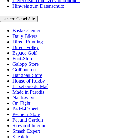
Lieferkosten und Versandoptionen
Hinweis zum Datenschutz
Unsere Geschäfte
Basket-Center
Daily Bikers
Direct Running
Direct-Volley
Espace Golf
Foot-Store
Galopp-Store
Golf and co
Handball-Store
House of Rugby
La sellerie de Maé
Made in Paradis
Nauti-wave
On-Fight
Padel-Expert
Pecheur-Store
Pet and Garden
Slowood Interior
Smash-Expert
Sneak'In