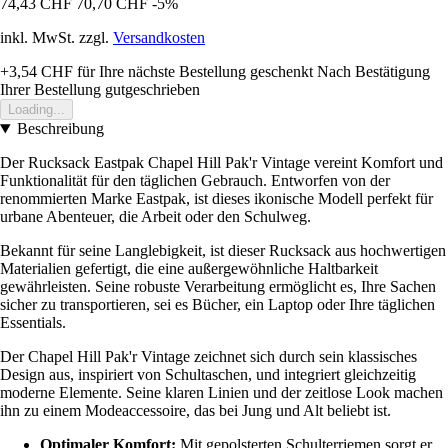
74,43 CHF
70,70 CHF
-5%
inkl. MwSt. zzgl.
Versandkosten
+3,54 CHF
für Ihre nächste Bestellung geschenkt
Nach Bestätigung
Ihrer Bestellung gutgeschrieben
Loading...
Beschreibung
Der Rucksack Eastpak Chapel Hill Pak'r Vintage vereint Komfort und
Funktionalität für den täglichen Gebrauch. Entworfen von der
renommierten Marke Eastpak, ist dieses ikonische Modell perfekt für
urbane Abenteuer, die Arbeit oder den Schulweg.
Bekannt für seine Langlebigkeit, ist dieser Rucksack aus hochwertigen
Materialien gefertigt, die eine außergewöhnliche Haltbarkeit
gewährleisten. Seine robuste Verarbeitung ermöglicht es, Ihre Sachen
sicher zu transportieren, sei es Bücher, ein Laptop oder Ihre täglichen
Essentials.
Der Chapel Hill Pak'r Vintage zeichnet sich durch sein klassisches
Design aus, inspiriert von Schultaschen, und integriert gleichzeitig
moderne Elemente. Seine klaren Linien und der zeitlose Look machen
ihn zu einem Modeaccessoire, das bei Jung und Alt beliebt ist.
Optimaler Komfort:
Mit gepolsterten Schulterriemen sorgt er