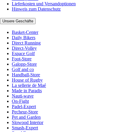
Lieferkosten und Versandoptionen
Hinweis zum Datenschutz
Unsere Geschäfte
Basket-Center
Daily Bikers
Direct Running
Direct-Volley
Espace Golf
Foot-Store
Galopp-Store
Golf and co
Handball-Store
House of Rugby
La sellerie de Maé
Made in Paradis
Nauti-wave
On-Fight
Padel-Expert
Pecheur-Store
Pet and Garden
Slowood Interior
Smash-Expert