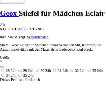
Geox
Stiefel für Mädchen Eclair
Ab
60,48 CHF
42,33 CHF
-30%
inkl. MwSt. zzgl.
Versandkosten
Stiefel Geox Eclair für Mädchen junior verbinden Stil, Komfort und
Atmungsaktivität dank des Materials in Lederoptik total black.
Größe
*
28
24h
29
24h
30
24h
31
24h
32
24h
33
24h
34
24h
35
24h
Dieses Feld ist erforderlich