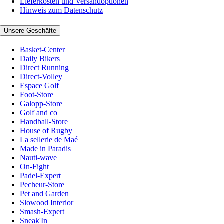
Lieferkosten und Versandoptionen
Hinweis zum Datenschutz
Unsere Geschäfte
Basket-Center
Daily Bikers
Direct Running
Direct-Volley
Espace Golf
Foot-Store
Galopp-Store
Golf and co
Handball-Store
House of Rugby
La sellerie de Maé
Made in Paradis
Nauti-wave
On-Fight
Padel-Expert
Pecheur-Store
Pet and Garden
Slowood Interior
Smash-Expert
Sneak'In