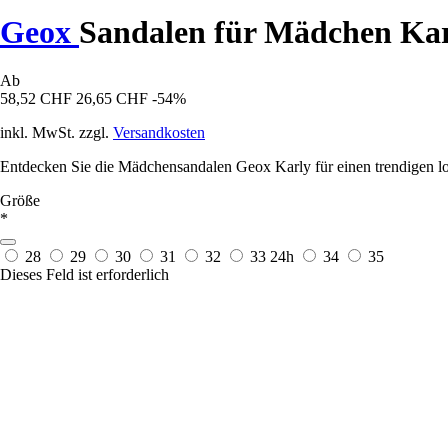
Geox
Sandalen für Mädchen Ka
Ab
58,52 CHF
26,65 CHF
-54%
inkl. MwSt. zzgl.
Versandkosten
Entdecken Sie die Mädchensandalen Geox Karly für einen trendigen lo
Größe
*
28
29
30
31
32
33
24h
34
35
Dieses Feld ist erforderlich