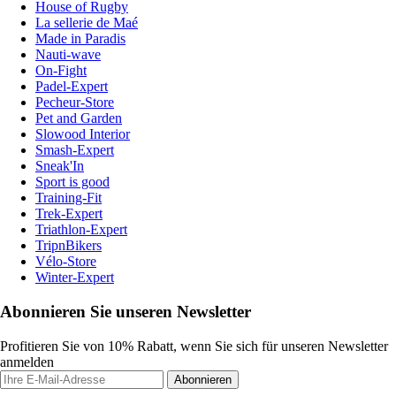
House of Rugby
La sellerie de Maé
Made in Paradis
Nauti-wave
On-Fight
Padel-Expert
Pecheur-Store
Pet and Garden
Slowood Interior
Smash-Expert
Sneak'In
Sport is good
Training-Fit
Trek-Expert
Triathlon-Expert
TripnBikers
Vélo-Store
Winter-Expert
Abonnieren Sie unseren Newsletter
Profitieren Sie von 10% Rabatt, wenn Sie sich für unseren Newsletter
anmelden
Abonnieren