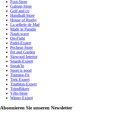
Foot-Store
Galopp-Store
Golf and co
Handball-Store
House of Rugby
La sellerie de Maé
Made in Paradis
Nauti-wave
On-Fight
Padel-Expert
Pecheur-Store
Pet and Garden
Slowood Interior
Smash-Expert
Sneak'In
Sport is good
Training-Fit
Trek-Expert
Triathlon-Expert
TripnBikers
Vélo-Store
Winter-Expert
Abonnieren Sie unseren Newsletter