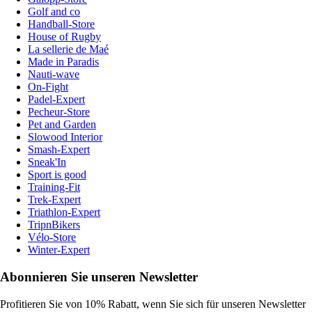
Golf and co
Handball-Store
House of Rugby
La sellerie de Maé
Made in Paradis
Nauti-wave
On-Fight
Padel-Expert
Pecheur-Store
Pet and Garden
Slowood Interior
Smash-Expert
Sneak'In
Sport is good
Training-Fit
Trek-Expert
Triathlon-Expert
TripnBikers
Vélo-Store
Winter-Expert
Abonnieren Sie unseren Newsletter
Profitieren Sie von 10% Rabatt, wenn Sie sich für unseren Newsletter