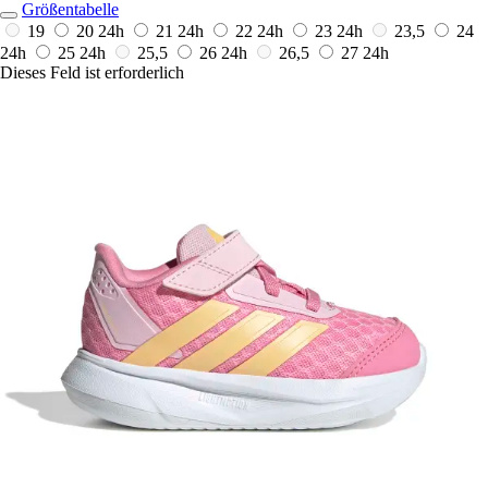
Größentabelle
19
20
24h
21
24h
22
24h
23
24h
23,5
24
24h
25
24h
25,5
26
24h
26,5
27
24h
Dieses Feld ist erforderlich