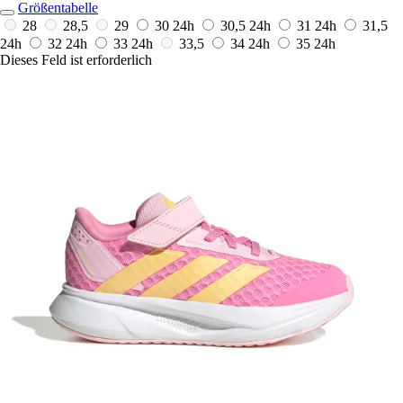
Größentabelle
28
28,5
29
30
24h
30,5
24h
31
24h
31,5
24h
32
24h
33
24h
33,5
34
24h
35
24h
Dieses Feld ist erforderlich