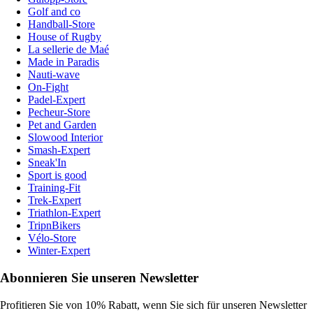
Golf and co
Handball-Store
House of Rugby
La sellerie de Maé
Made in Paradis
Nauti-wave
On-Fight
Padel-Expert
Pecheur-Store
Pet and Garden
Slowood Interior
Smash-Expert
Sneak'In
Sport is good
Training-Fit
Trek-Expert
Triathlon-Expert
TripnBikers
Vélo-Store
Winter-Expert
Abonnieren Sie unseren Newsletter
Profitieren Sie von 10% Rabatt, wenn Sie sich für unseren Newsletter