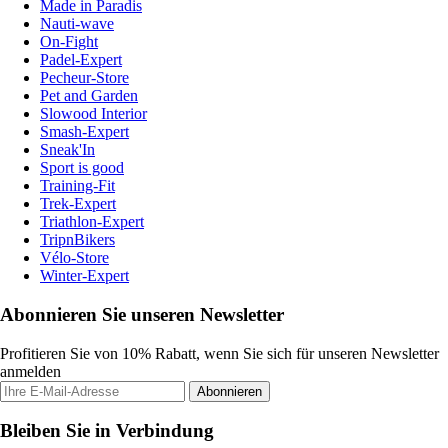
Made in Paradis
Nauti-wave
On-Fight
Padel-Expert
Pecheur-Store
Pet and Garden
Slowood Interior
Smash-Expert
Sneak'In
Sport is good
Training-Fit
Trek-Expert
Triathlon-Expert
TripnBikers
Vélo-Store
Winter-Expert
Abonnieren Sie unseren Newsletter
Profitieren Sie von 10% Rabatt, wenn Sie sich für unseren Newsletter
anmelden
Abonnieren
Bleiben Sie in Verbindung