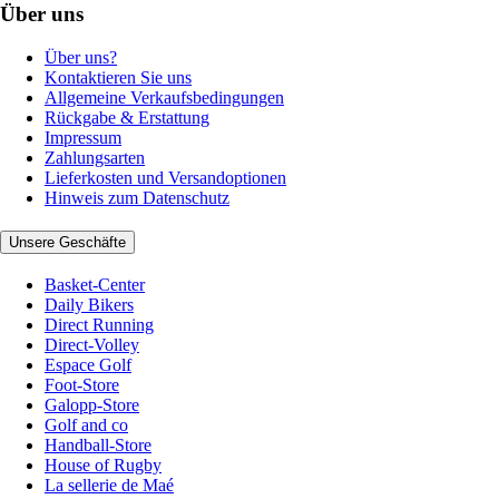
Über uns
Über uns?
Kontaktieren Sie uns
Allgemeine Verkaufsbedingungen
Rückgabe & Erstattung
Impressum
Zahlungsarten
Lieferkosten und Versandoptionen
Hinweis zum Datenschutz
Unsere Geschäfte
Basket-Center
Daily Bikers
Direct Running
Direct-Volley
Espace Golf
Foot-Store
Galopp-Store
Golf and co
Handball-Store
House of Rugby
La sellerie de Maé