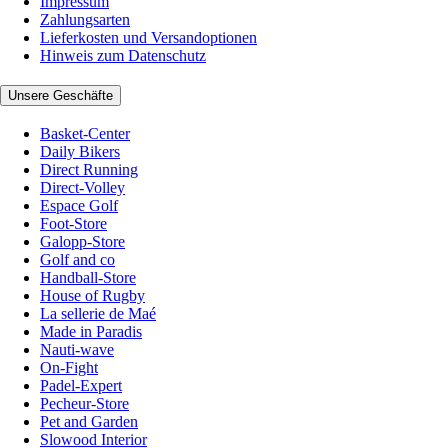
Impressum
Zahlungsarten
Lieferkosten und Versandoptionen
Hinweis zum Datenschutz
Unsere Geschäfte
Basket-Center
Daily Bikers
Direct Running
Direct-Volley
Espace Golf
Foot-Store
Galopp-Store
Golf and co
Handball-Store
House of Rugby
La sellerie de Maé
Made in Paradis
Nauti-wave
On-Fight
Padel-Expert
Pecheur-Store
Pet and Garden
Slowood Interior