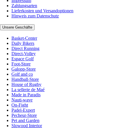
Impressum
Zahlungsarten
Lieferkosten und Versandoptionen
Hinweis zum Datenschutz
Unsere Geschäfte
Basket-Center
Daily Bikers
Direct Running
Direct-Volley
Espace Golf
Foot-Store
Galopp-Store
Golf and co
Handball-Store
House of Rugby
La sellerie de Maé
Made in Paradis
Nauti-wave
On-Fight
Padel-Expert
Pecheur-Store
Pet and Garden
Slowood Interior