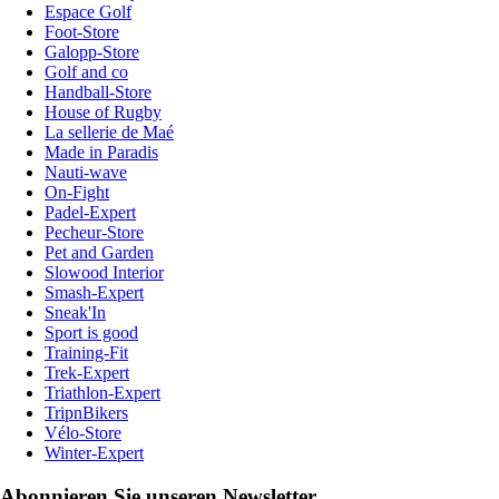
Espace Golf
Foot-Store
Galopp-Store
Golf and co
Handball-Store
House of Rugby
La sellerie de Maé
Made in Paradis
Nauti-wave
On-Fight
Padel-Expert
Pecheur-Store
Pet and Garden
Slowood Interior
Smash-Expert
Sneak'In
Sport is good
Training-Fit
Trek-Expert
Triathlon-Expert
TripnBikers
Vélo-Store
Winter-Expert
Abonnieren Sie unseren Newsletter