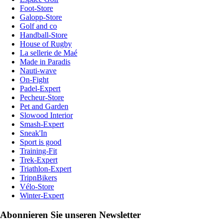
Foot-Store
Galopp-Store
Golf and co
Handball-Store
House of Rugby
La sellerie de Maé
Made in Paradis
Nauti-wave
On-Fight
Padel-Expert
Pecheur-Store
Pet and Garden
Slowood Interior
Smash-Expert
Sneak'In
Sport is good
Training-Fit
Trek-Expert
Triathlon-Expert
TripnBikers
Vélo-Store
Winter-Expert
Abonnieren Sie unseren Newsletter