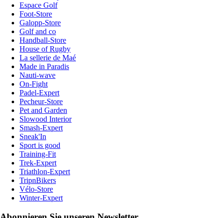
Espace Golf
Foot-Store
Galopp-Store
Golf and co
Handball-Store
House of Rugby
La sellerie de Maé
Made in Paradis
Nauti-wave
On-Fight
Padel-Expert
Pecheur-Store
Pet and Garden
Slowood Interior
Smash-Expert
Sneak'In
Sport is good
Training-Fit
Trek-Expert
Triathlon-Expert
TripnBikers
Vélo-Store
Winter-Expert
Abonnieren Sie unseren Newsletter