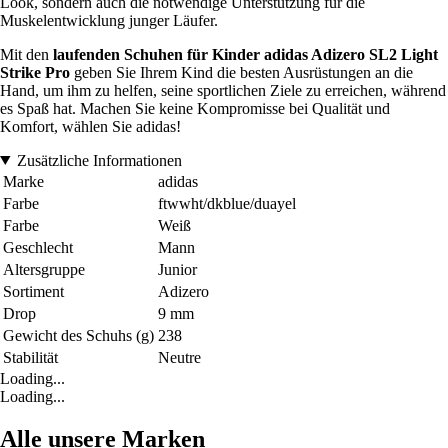
Look, sondern auch die notwendige Unterstützung für die
Muskelentwicklung junger Läufer.
Mit den
laufenden Schuhen für Kinder adidas Adizero SL2 Light
Strike Pro
geben Sie Ihrem Kind die besten Ausrüstungen an die
Hand, um ihm zu helfen, seine sportlichen Ziele zu erreichen, während
es Spaß hat. Machen Sie keine Kompromisse bei Qualität und
Komfort, wählen Sie adidas!
Zusätzliche Informationen
Marke
adidas
Farbe
ftwwht/dkblue/duayel
Farbe
Weiß
Geschlecht
Mann
Altersgruppe
Junior
Sortiment
Adizero
Drop
9 mm
Gewicht des Schuhs (g)
238
Stabilität
Neutre
Loading...
Loading...
Alle unsere Marken