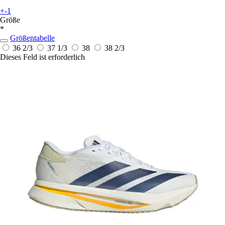
+-1
Größe
*
Größentabelle
36 2/3
37 1/3
38
38 2/3
Dieses Feld ist erforderlich