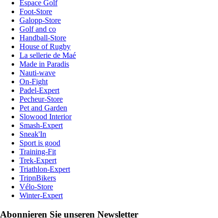
Espace Golf
Foot-Store
Galopp-Store
Golf and co
Handball-Store
House of Rugby
La sellerie de Maé
Made in Paradis
Nauti-wave
On-Fight
Padel-Expert
Pecheur-Store
Pet and Garden
Slowood Interior
Smash-Expert
Sneak'In
Sport is good
Training-Fit
Trek-Expert
Triathlon-Expert
TripnBikers
Vélo-Store
Winter-Expert
Abonnieren Sie unseren Newsletter