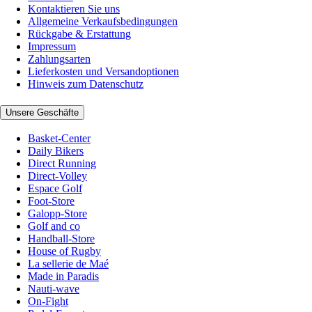
Kontaktieren Sie uns
Allgemeine Verkaufsbedingungen
Rückgabe & Erstattung
Impressum
Zahlungsarten
Lieferkosten und Versandoptionen
Hinweis zum Datenschutz
Unsere Geschäfte
Basket-Center
Daily Bikers
Direct Running
Direct-Volley
Espace Golf
Foot-Store
Galopp-Store
Golf and co
Handball-Store
House of Rugby
La sellerie de Maé
Made in Paradis
Nauti-wave
On-Fight