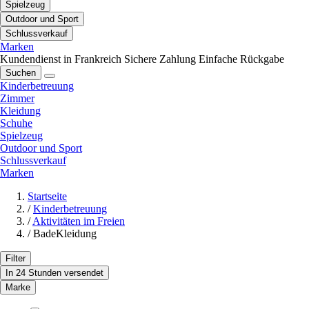
Spielzeug
Outdoor und Sport
Schlussverkauf
Marken
Kundendienst in Frankreich
Sichere Zahlung
Einfache Rückgabe
Suchen
Kinderbetreuung
Zimmer
Kleidung
Schuhe
Spielzeug
Outdoor und Sport
Schlussverkauf
Marken
Startseite
/
Kinderbetreuung
/
Aktivitäten im Freien
/
BadeKleidung
Filter
In 24 Stunden versendet
Marke