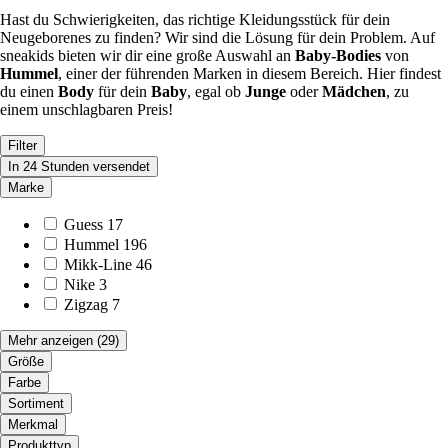
Hast du Schwierigkeiten, das richtige Kleidungsstück für dein
Neugeborenes zu finden? Wir sind die Lösung für dein Problem. Auf
sneakids bieten wir dir eine große Auswahl an
Baby-Bodies
von
Hummel
, einer der führenden Marken in diesem Bereich. Hier findest
du einen
Body
für dein
Baby
, egal ob
Junge
oder
Mädchen
, zu
einem unschlagbaren Preis!
Filter
In 24 Stunden versendet
Marke
Guess
17
Hummel
196
Mikk-Line
46
Nike
3
Zigzag
7
Mehr anzeigen
(29)
Größe
Farbe
Sortiment
Merkmal
Produkttyp