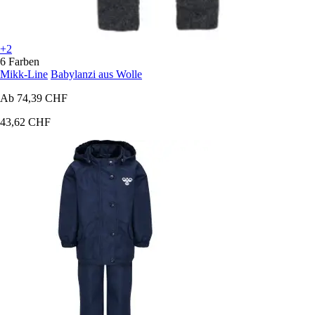
+2
6 Farben
Mikk-Line
Babylanzi aus Wolle
Ab
74,39 CHF
43,62 CHF