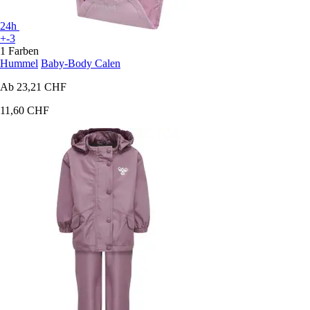
24h
+-3
1 Farben
Hummel
Baby-Body Calen
Ab
23,21 CHF
11,60 CHF