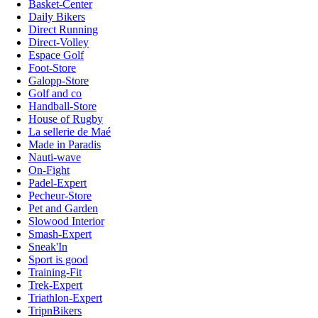
Basket-Center
Daily Bikers
Direct Running
Direct-Volley
Espace Golf
Foot-Store
Galopp-Store
Golf and co
Handball-Store
House of Rugby
La sellerie de Maé
Made in Paradis
Nauti-wave
On-Fight
Padel-Expert
Pecheur-Store
Pet and Garden
Slowood Interior
Smash-Expert
Sneak'In
Sport is good
Training-Fit
Trek-Expert
Triathlon-Expert
TripnBikers