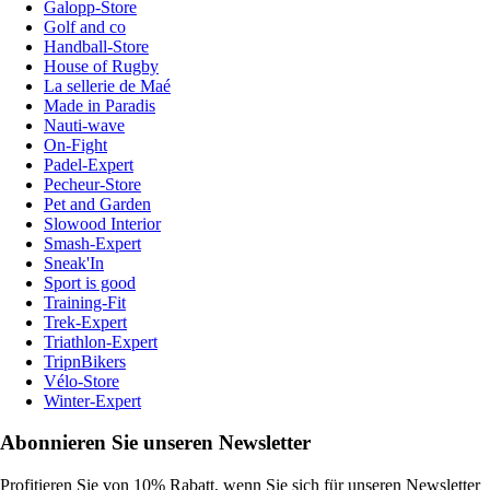
Galopp-Store
Golf and co
Handball-Store
House of Rugby
La sellerie de Maé
Made in Paradis
Nauti-wave
On-Fight
Padel-Expert
Pecheur-Store
Pet and Garden
Slowood Interior
Smash-Expert
Sneak'In
Sport is good
Training-Fit
Trek-Expert
Triathlon-Expert
TripnBikers
Vélo-Store
Winter-Expert
Abonnieren Sie unseren Newsletter
Profitieren Sie von 10% Rabatt, wenn Sie sich für unseren Newsletter