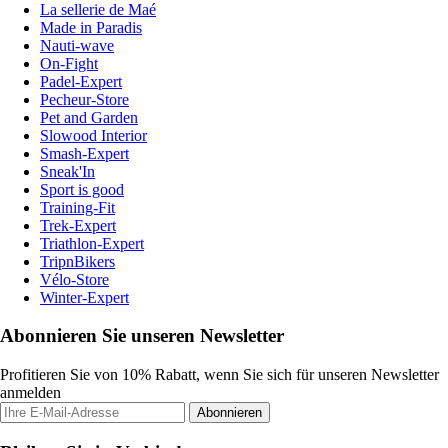
La sellerie de Maé
Made in Paradis
Nauti-wave
On-Fight
Padel-Expert
Pecheur-Store
Pet and Garden
Slowood Interior
Smash-Expert
Sneak'In
Sport is good
Training-Fit
Trek-Expert
Triathlon-Expert
TripnBikers
Vélo-Store
Winter-Expert
Abonnieren Sie unseren Newsletter
Profitieren Sie von 10% Rabatt, wenn Sie sich für unseren Newsletter
anmelden
Abonnieren