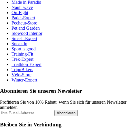
Made in Paradis
Nauti-wave
On-Fight
Padel-Expert
Pecheur-Store
Pet and Garden
Slowood Interior
Smash-Expert
Sneak'In
Sport is good
Training-Fit
Trek-Expert
Triathlon-Expert
TripnBikers
Vélo-Store
Winter-Expert
Abonnieren Sie unseren Newsletter
Profitieren Sie von 10% Rabatt, wenn Sie sich für unseren Newsletter
anmelden
Abonnieren
Bleiben Sie in Verbindung