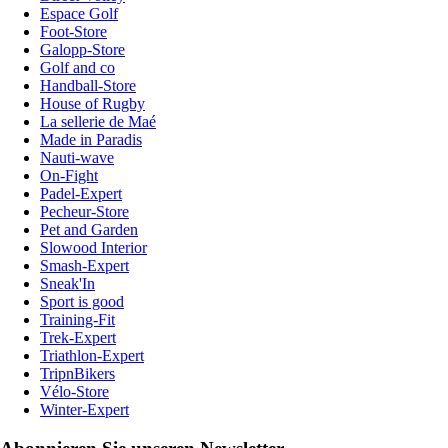
Espace Golf
Foot-Store
Galopp-Store
Golf and co
Handball-Store
House of Rugby
La sellerie de Maé
Made in Paradis
Nauti-wave
On-Fight
Padel-Expert
Pecheur-Store
Pet and Garden
Slowood Interior
Smash-Expert
Sneak'In
Sport is good
Training-Fit
Trek-Expert
Triathlon-Expert
TripnBikers
Vélo-Store
Winter-Expert