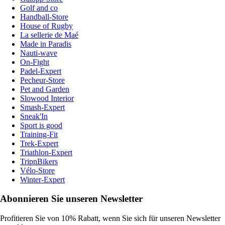
Golf and co
Handball-Store
House of Rugby
La sellerie de Maé
Made in Paradis
Nauti-wave
On-Fight
Padel-Expert
Pecheur-Store
Pet and Garden
Slowood Interior
Smash-Expert
Sneak'In
Sport is good
Training-Fit
Trek-Expert
Triathlon-Expert
TripnBikers
Vélo-Store
Winter-Expert
Abonnieren Sie unseren Newsletter
Profitieren Sie von 10% Rabatt, wenn Sie sich für unseren Newsletter