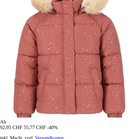
Ab
92,95 CHF
55,77 CHF
-40%
inkl. MwSt. zzgl.
Versandkosten