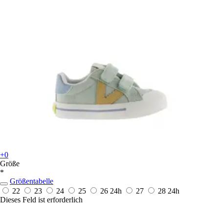
+0
Größe
*
Größentabelle
22
23
24
25
26
24h
27
28
24h
Dieses Feld ist erforderlich