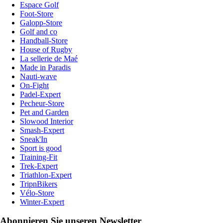
Espace Golf
Foot-Store
Galopp-Store
Golf and co
Handball-Store
House of Rugby
La sellerie de Maé
Made in Paradis
Nauti-wave
On-Fight
Padel-Expert
Pecheur-Store
Pet and Garden
Slowood Interior
Smash-Expert
Sneak'In
Sport is good
Training-Fit
Trek-Expert
Triathlon-Expert
TripnBikers
Vélo-Store
Winter-Expert
Abonnieren Sie unseren Newsletter