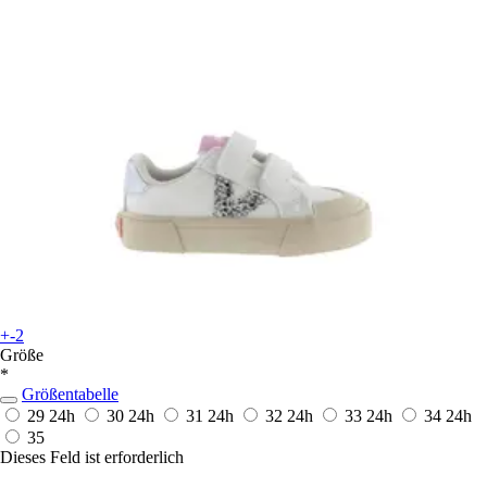
+-2
Größe
*
Größentabelle
29
24h
30
24h
31
24h
32
24h
33
24h
34
24h
35
Dieses Feld ist erforderlich