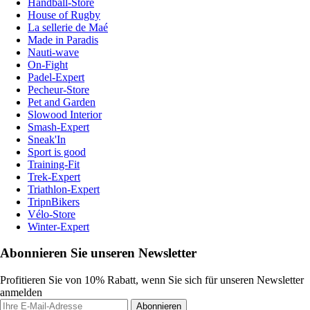
Handball-Store
House of Rugby
La sellerie de Maé
Made in Paradis
Nauti-wave
On-Fight
Padel-Expert
Pecheur-Store
Pet and Garden
Slowood Interior
Smash-Expert
Sneak'In
Sport is good
Training-Fit
Trek-Expert
Triathlon-Expert
TripnBikers
Vélo-Store
Winter-Expert
Abonnieren Sie unseren Newsletter
Profitieren Sie von 10% Rabatt, wenn Sie sich für unseren Newsletter
anmelden
Abonnieren