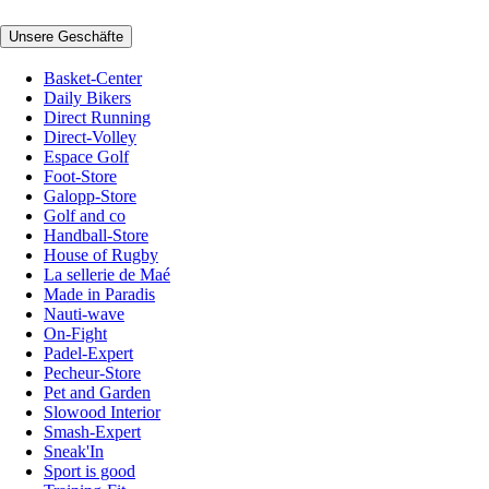
Unsere Geschäfte
Basket-Center
Daily Bikers
Direct Running
Direct-Volley
Espace Golf
Foot-Store
Galopp-Store
Golf and co
Handball-Store
House of Rugby
La sellerie de Maé
Made in Paradis
Nauti-wave
On-Fight
Padel-Expert
Pecheur-Store
Pet and Garden
Slowood Interior
Smash-Expert
Sneak'In
Sport is good