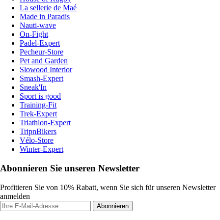
La sellerie de Maé
Made in Paradis
Nauti-wave
On-Fight
Padel-Expert
Pecheur-Store
Pet and Garden
Slowood Interior
Smash-Expert
Sneak'In
Sport is good
Training-Fit
Trek-Expert
Triathlon-Expert
TripnBikers
Vélo-Store
Winter-Expert
Abonnieren Sie unseren Newsletter
Profitieren Sie von 10% Rabatt, wenn Sie sich für unseren Newsletter
anmelden
Abonnieren