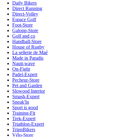
Daily Bikers
Direct Running
Direct-Volley
Espace Golf
Foot-Store
Galopp-Store
Golf and co
Handball-Store
House of Rugby
La sellerie de Maé
Made in Paradis
Nauti-wave
On-Fight
Padel-Expert
Pecheur-Store
Pet and Garden
Slowood Interior
Smash-Expert
Sneak'In
Sport is good
Training-Fit
Trek-Expert
Triathlon-Expert
TripnBikers
Vélo-Store