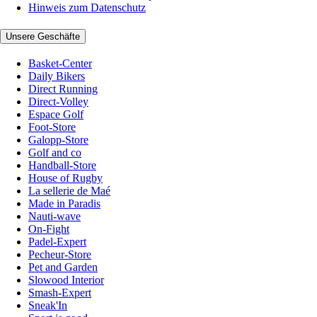
Hinweis zum Datenschutz
Unsere Geschäfte
Basket-Center
Daily Bikers
Direct Running
Direct-Volley
Espace Golf
Foot-Store
Galopp-Store
Golf and co
Handball-Store
House of Rugby
La sellerie de Maé
Made in Paradis
Nauti-wave
On-Fight
Padel-Expert
Pecheur-Store
Pet and Garden
Slowood Interior
Smash-Expert
Sneak'In