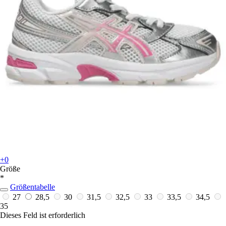
+0
Größe
*
Größentabelle
27
28,5
30
31,5
32,5
33
33,5
34,5
35
Dieses Feld ist erforderlich