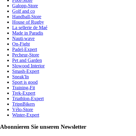
Foot-Store
Galopp-Store
Golf and co
Handball-Store
House of Rugby
La sellerie de Maé
Made in Paradis
Nauti-wave
On-Fight
Padel-Expert
Pecheur-Store
Pet and Garden
Slowood Interior
Smash-Expert
Sneak'In
Sport is good
Training-Fit
Trek-Expert
Triathlon-Expert
TripnBikers
Vélo-Store
Winter-Expert
Abonnieren Sie unseren Newsletter