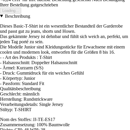
Ihrer Bestellung gutgeschrieben
Loading...
Beschreibung
Dieses Basic-T-Shirt ist ein wesentlicher Bestandteil der Garderobe
und passt gut zu jeans, shorts und Hosen.
Das gekämmte Jersey ist dehnbar und fühlt sich weich an, perfekt, um
jeden Tag porté zu sein.
Die Modelle Junior sind Kleidungsstücke für Erwachsene mit einem
coolen und modernen look, entworfen für die Größen 8 bis 16.
- - Art des Produkts : T-Shirt
- Halsausschnitt: Doppelter Halsausschnitt
- Ärmel: Kurzarm (S/S)
- Druck: Gummidruck für ein weiches Gefühl
- Körpertyp: Junior
- Passform: Standard Fit
Qualitätsbeschreibung
Geschlecht: männlich
Herstellung: Rundstrickware
Verarbeitungsdetails: Single Jersey
Stiltyp: T-SHIRT
Nom des Stoffes: JJ-TE-ES17
Zusammensetzung: 100% Baumwolle
Dichte: CPI: 48 WPI: 38