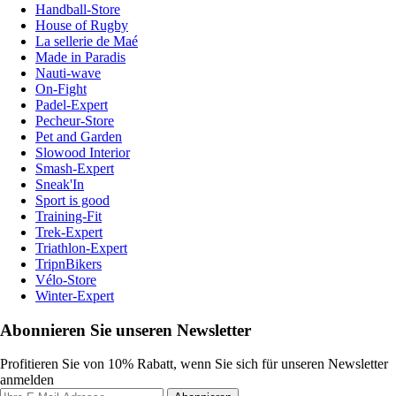
Handball-Store
House of Rugby
La sellerie de Maé
Made in Paradis
Nauti-wave
On-Fight
Padel-Expert
Pecheur-Store
Pet and Garden
Slowood Interior
Smash-Expert
Sneak'In
Sport is good
Training-Fit
Trek-Expert
Triathlon-Expert
TripnBikers
Vélo-Store
Winter-Expert
Abonnieren Sie unseren Newsletter
Profitieren Sie von 10% Rabatt, wenn Sie sich für unseren Newsletter
anmelden