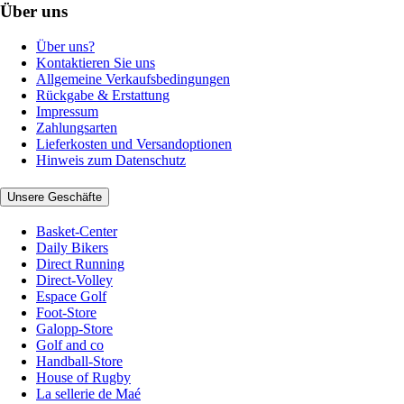
Über uns
Über uns?
Kontaktieren Sie uns
Allgemeine Verkaufsbedingungen
Rückgabe & Erstattung
Impressum
Zahlungsarten
Lieferkosten und Versandoptionen
Hinweis zum Datenschutz
Unsere Geschäfte
Basket-Center
Daily Bikers
Direct Running
Direct-Volley
Espace Golf
Foot-Store
Galopp-Store
Golf and co
Handball-Store
House of Rugby
La sellerie de Maé