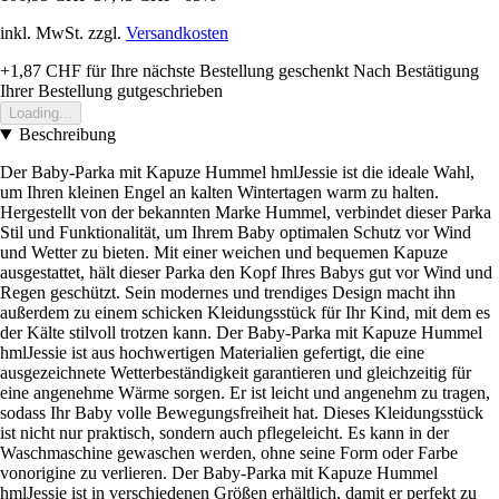
inkl. MwSt. zzgl.
Versandkosten
+1,87 CHF
für Ihre nächste Bestellung geschenkt
Nach Bestätigung
Ihrer Bestellung gutgeschrieben
Loading...
Beschreibung
Der Baby-Parka mit Kapuze Hummel hmlJessie ist die ideale Wahl,
um Ihren kleinen Engel an kalten Wintertagen warm zu halten.
Hergestellt von der bekannten Marke Hummel, verbindet dieser Parka
Stil und Funktionalität, um Ihrem Baby optimalen Schutz vor Wind
und Wetter zu bieten. Mit einer weichen und bequemen Kapuze
ausgestattet, hält dieser Parka den Kopf Ihres Babys gut vor Wind und
Regen geschützt. Sein modernes und trendiges Design macht ihn
außerdem zu einem schicken Kleidungsstück für Ihr Kind, mit dem es
der Kälte stilvoll trotzen kann. Der Baby-Parka mit Kapuze Hummel
hmlJessie ist aus hochwertigen Materialien gefertigt, die eine
ausgezeichnete Wetterbeständigkeit garantieren und gleichzeitig für
eine angenehme Wärme sorgen. Er ist leicht und angenehm zu tragen,
sodass Ihr Baby volle Bewegungsfreiheit hat. Dieses Kleidungsstück
ist nicht nur praktisch, sondern auch pflegeleicht. Es kann in der
Waschmaschine gewaschen werden, ohne seine Form oder Farbe
vonorigine zu verlieren. Der Baby-Parka mit Kapuze Hummel
hmlJessie ist in verschiedenen Größen erhältlich, damit er perfekt zu