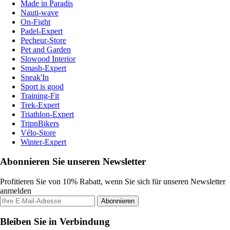
Made in Paradis
Nauti-wave
On-Fight
Padel-Expert
Pecheur-Store
Pet and Garden
Slowood Interior
Smash-Expert
Sneak'In
Sport is good
Training-Fit
Trek-Expert
Triathlon-Expert
TripnBikers
Vélo-Store
Winter-Expert
Abonnieren Sie unseren Newsletter
Profitieren Sie von 10% Rabatt, wenn Sie sich für unseren Newsletter
anmelden
Abonnieren
Bleiben Sie in Verbindung