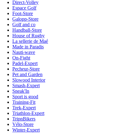
Direct-Volley
Espace Golf
Foot-Store
Galopp-Store
Golf and co
Handball-Store
House of Rugby
La sellerie de Maé
Made in Paradis
Nauti-wave
On-Fight
Padel-Expert
Pecheur-Store
Pet and Garden
Slowood Interior
Smash-Expert
Sneak'In
Sport is good
Training-Fit
Trek-Expert
Triathlon-Expert
TripnBikers
Vélo-Store
Winter-Expert