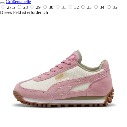
Größentabelle
27,5
28
29
30
31
32
33
34
35
Dieses Feld ist erforderlich