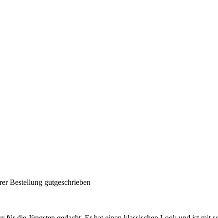
rer Bestellung gutgeschrieben
für die Jüngsten gedacht. Er hat einen klassischen Look und ist mit se