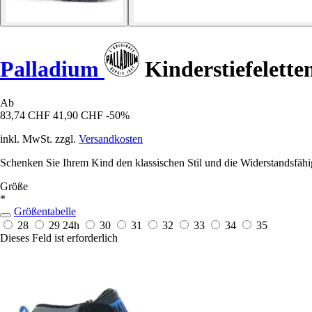
Palladium
Kinderstiefelett
Ab
83,74 CHF
41,90 CHF
-50%
inkl. MwSt. zzgl.
Versandkosten
Schenken Sie Ihrem Kind den klassischen Stil und die Widerstandsfähig
Größe
*
Größentabelle
28
29
24h
30
31
32
33
34
35
Dieses Feld ist erforderlich