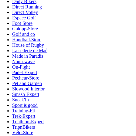
Daily Bikers
Direct Running
Direct-Volley
Espace Golf
Foot-Store
Galopp-Store
Golf and co
Handball-Store
House of Rugby
La sellerie de Maé
Made in Paradis
Nauti-wave
On-Fight
Padel-Expert
Pecheur-Store
Pet and Garden
Slowood Interior
Smash-Expert
Sneak'In
Sport is good
Training-Fit
Trek-Expert
Triathlon-Expert
TripnBikers
Vélo-Store