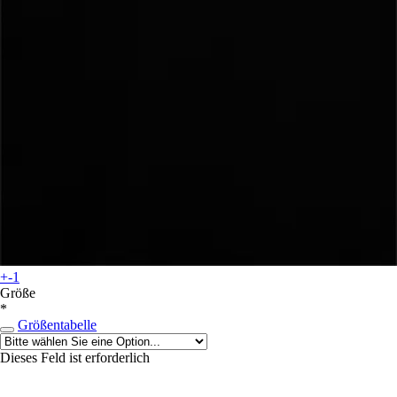
+-1
Größe
*
Größentabelle
Dieses Feld ist erforderlich