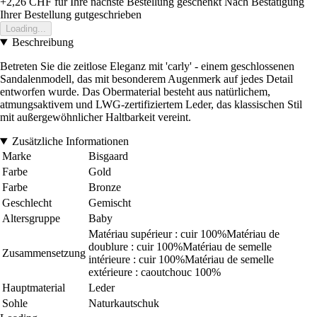
+2,26 CHF
für Ihre nächste Bestellung geschenkt
Nach Bestätigung
Ihrer Bestellung gutgeschrieben
Loading...
Beschreibung
Betreten Sie die zeitlose Eleganz mit 'carly' - einem geschlossenen
Sandalenmodell, das mit besonderem Augenmerk auf jedes Detail
entworfen wurde. Das Obermaterial besteht aus natürlichem,
atmungsaktivem und LWG-zertifiziertem Leder, das klassischen Stil
mit außergewöhnlicher Haltbarkeit vereint.
Zusätzliche Informationen
Marke
Bisgaard
Farbe
Gold
Farbe
Bronze
Geschlecht
Gemischt
Altersgruppe
Baby
Matériau supérieur : cuir 100%Matériau de
doublure : cuir 100%Matériau de semelle
Zusammensetzung
intérieure : cuir 100%Matériau de semelle
extérieure : caoutchouc 100%
Hauptmaterial
Leder
Sohle
Naturkautschuk