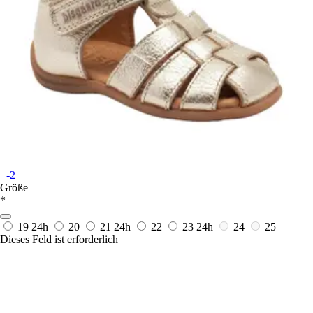
+-2
Größe
*
19
24h
20
21
24h
22
23
24h
24
25
Dieses Feld ist erforderlich