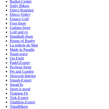
Basket-Center
Daily Bikers
Direct Running
Direct-Volley
Espace Golf
Foot-Store
Galopp-Store
Golf and co
Handball-Store
House of Rugby
La sellerie de Maé
Made in Paradis
Nauti-wave
On-Fight
Padel-Expert
Pecheur-Store
Pet and Garden
Slowood Interior
Smash-Expert
Sneak'In
Sport is good
Training-Fit
Trek-Expert
Triathlon-Expert
TripnBikers